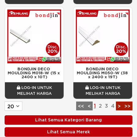
BONDJIN DECO 
BONDJIN DECO 
MOULDING M018-W (15 x 
MOULDING M050-W (38 
2400 x 10T)
x 2400 x 19T)
LOG-IN UNTUK
LOG-IN UNTUK
MELIHAT HARGA
MELIHAT HARGA
1
2
3
4
<<
<
>
>>
Lihat Semua Kategori Barang
Lihat Semua Merek