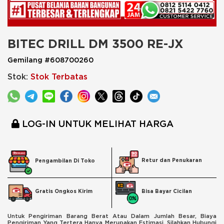
BITEC DRILL DM 3500 RE-JX
Gemilang #608700260
Stok:
Stok Terbatas
LOG-IN UNTUK MELIHAT HARGA
Retur dan Penukaran
Pengambilan Di Toko
Bisa Bayar Cicilan
Gratis Ongkos Kirim
Untuk Pengiriman Barang Berat Atau Dalam Jumlah Besar, Biaya
Pengiriman Yang Tertera Hanya Merupakan Estimasi. Silahkan Hubungi