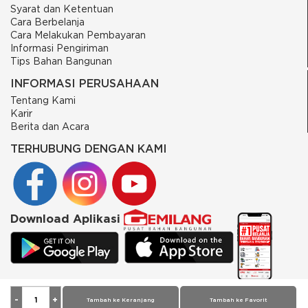
Syarat dan Ketentuan
Cara Berbelanja
Cara Melakukan Pembayaran
Informasi Pengiriman
Tips Bahan Bangunan
INFORMASI PERUSAHAAN
Tentang Kami
Karir
Berita dan Acara
TERHUBUNG DENGAN KAMI
Download Aplikasi
© 2026 PT Putra Gemilang Prima. All rights reserved
Tambah ke Keranjang
Tambah ke Favorit