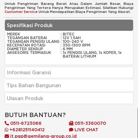
Untuk Pengiriman Barang Berat Atau Dalam Jumlah Besar, Biaya
Pengiriman Yang Tertera Hanya Merupakan Estimasi. Silahkan Hubungi
Customer Service
Untuk Mendapatkan Biaya Pengiriman Yang Akurat.
Spesifikasi Produk
MEREK
:
BITEC
TEGANGAN BATERAI
:
12V 1.5AH
TEGANGAN PENGISI ULANG
:
100-240 V
KECEPATAN ROTASI
:
350-1300 RPM
DIAMETER SEKRUP
:
6 MM
AKSESORIS TERMASUK
:
1x PENGISI ULANG, 1x KOPER, 1x
BATERAI LITHIUM
Informasi Garansi
Tips Bahan Bangunan
Ulasan Produk
BUTUH BANTUAN?
0511-6723066
0511-3360070
+6281251140412
LIVE CHAT
it.pgp@gemilang-group.co.id