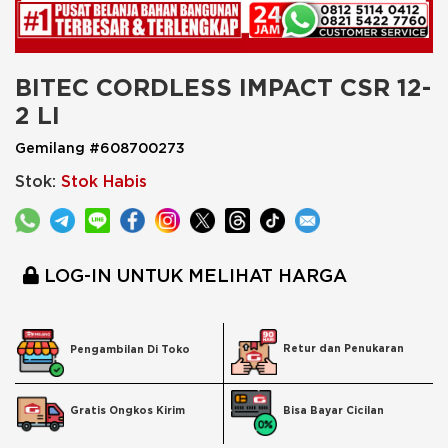
BITEC CORDLESS IMPACT CSR 12-
2 LI
Gemilang #608700273
Stok:
Stok Habis
LOG-IN UNTUK MELIHAT HARGA
Retur dan Penukaran
Pengambilan Di Toko
Bisa Bayar Cicilan
Gratis Ongkos Kirim