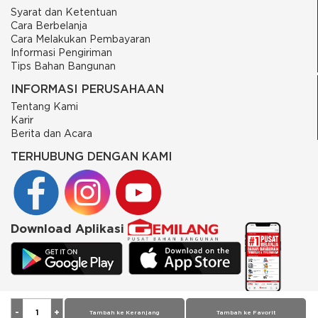
Syarat dan Ketentuan
Cara Berbelanja
Cara Melakukan Pembayaran
Informasi Pengiriman
Tips Bahan Bangunan
INFORMASI PERUSAHAAN
Tentang Kami
Karir
Berita dan Acara
TERHUBUNG DENGAN KAMI
Download Aplikasi
© 2026 PT Putra Gemilang Prima. All rights reserved
Tambah ke Keranjang
Tambah ke Favorit