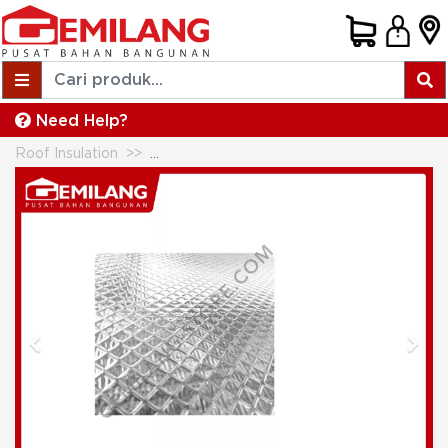
Need Help?
Roof Insulation
ZELLTECH ALUMINIUM FOIL ZT - 01 RB 1.
Previous
Next