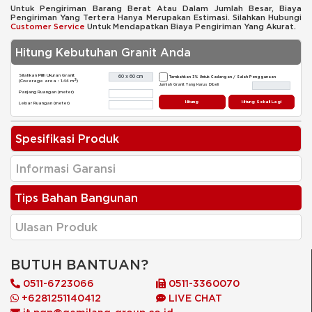
Untuk Pengiriman Barang Berat Atau Dalam Jumlah Besar, Biaya
Pengiriman Yang Tertera Hanya Merupakan Estimasi. Silahkan Hubungi
Customer Service
Untuk Mendapatkan Biaya Pengiriman Yang Akurat.
Hitung Kebutuhan Granit Anda
Silahkan Pilih Ukuran Granit
Tambahkan 3% Untuk Cadangan / Salah Penggunaan
2
(Coverage area : 1.44 m
)
Jumlah Granit Yang Harus Dibeli
Panjang Ruangan (meter)
Hitung
Hitung Sekali Lagi
Lebar Ruangan (meter)
Spesifikasi Produk
Informasi Garansi
Tips Bahan Bangunan
Ulasan Produk
BUTUH BANTUAN?
0511-6723066
0511-3360070
+6281251140412
LIVE CHAT