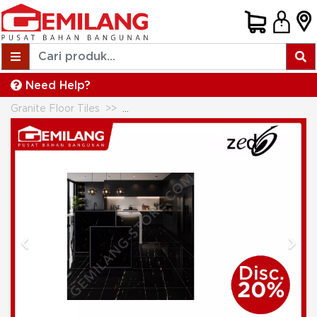
Need Help?
Granite Floor Tiles
ZED GRANIT NERO IMPALA 60 x 60
Previous
Next