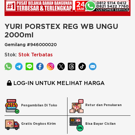
YURI PORSTEX REG WB UNGU 
2000ml
Gemilang #946000020
Stok:
Stok Terbatas
LOG-IN UNTUK MELIHAT HARGA
Retur dan Penukaran
Pengambilan Di Toko
Bisa Bayar Cicilan
Gratis Ongkos Kirim