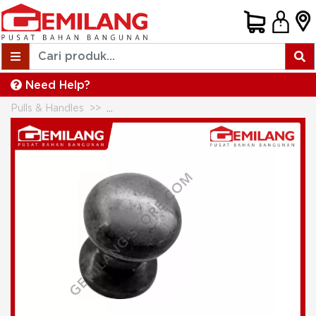
Need Help?
Pulls & Handles
YANE CABINET HANDLE KNOB E1200A 