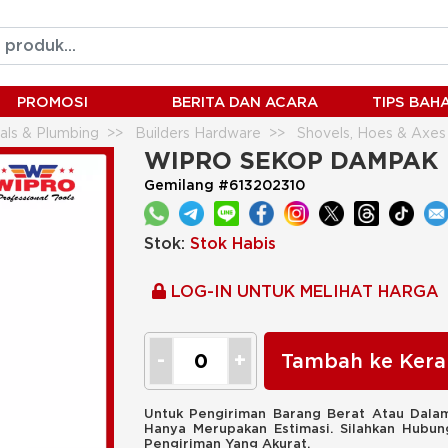
PROMOSI
BERITA DAN ACARA
TIPS BA
ials & Plumbing
Builders Hardware
Shovels, Hoes & Axes
WIPRO SEKOP DAMPAK
Gemilang #613202310
Stok:
Stok Habis
LOG-IN UNTUK MELIHAT HARGA
Tambah ke Kera
Untuk Pengiriman Barang Berat Atau Dalam
Hanya Merupakan Estimasi. Silahkan Hubu
Pengiriman Yang Akurat.