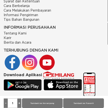
Syarat dan Ketentuan
Cara Berbelanja
Cara Melakukan Pembayaran
Informasi Pengiriman
Tips Bahan Bangunan
INFORMASI PERUSAHAAN
Tentang Kami
Karir
Berita dan Acara
TERHUBUNG DENGAN KAMI
Download Aplikasi
© 2026 PT Putra Gemilang Prima. All rights reserved
Tambah ke Keranjang
Tambah ke Favorit