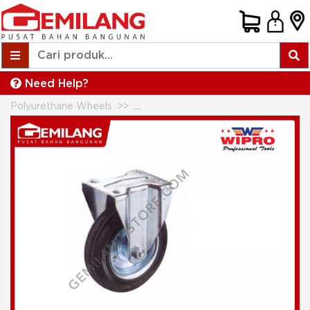
Need Help?
Polyurethane Wheels
WIPRO RODA KARET M (697) 8inc