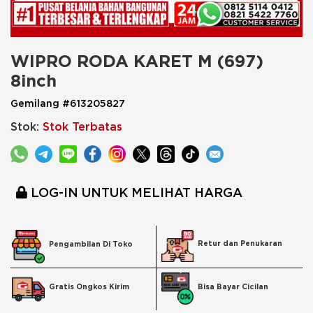
WIPRO RODA KARET M (697) 
8inch
Gemilang #613205827
Stok:
Stok Terbatas
LOG-IN UNTUK MELIHAT HARGA
Retur dan Penukaran
Pengambilan Di Toko
Bisa Bayar Cicilan
Gratis Ongkos Kirim