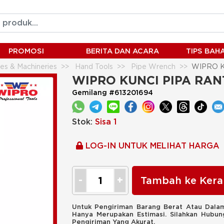
PROMOSI
BERITA DAN ACARA
TIPS BA
es & Machineries
Hand Tools
Pipe Wrench
WIPRO K
WIPRO KUNCI PIPA RANT
Gemilang #613201694
Stok:
Sisa 1
LOG-IN UNTUK MELIHAT HARGA
Tambah ke Kera
Untuk Pengiriman Barang Berat Atau Dalam
Hanya Merupakan Estimasi. Silahkan Hubu
Pengiriman Yang Akurat.