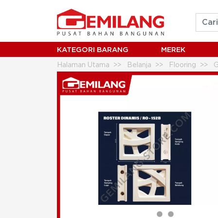
KATEGORI BARANG
MEREK
Halaman Utama
Belanja
Flooring
G