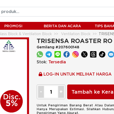
PROMOSI
BERITA DAN ACARA
TIPS BA
lass Block & Ventilation Block
Ventilation Block
TRISENS
TRISENSA ROASTER RO 1
Gemilang #207600148
Stok:
Tersedia
LOG-IN UNTUK MELIHAT HARGA
Tambah ke Kera
Untuk Pengiriman Barang Berat Atau Dalam
Hanya Merupakan Estimasi. Silahkan Hubu
Pengiriman Yang Akurat.