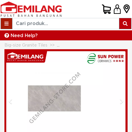
Need Help?
Big-size Granite Tiles
SUN POWER GRANIT SILVO GRIS 60
Previous
Next