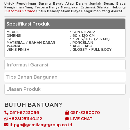
Untuk Pengiriman Barang Berat Atau Dalam Jumlah Besar, Biaya
Pengiriman Yang Tertera Hanya Merupakan Estimasi. Silahkan Hubungi
Customer Service
Untuk Mendapatkan Biaya Pengiriman Yang Akurat.
Spesifikasi Produk
MEREK
:
SUN POWER
DIMENSI
:
60 x 120 CM
ISI
:
3 PCS/DOZ (2.16 M2)
MATERIAL / BAHAN DASAR
:
PORCELAIN
WARNA
:
ABU - ABU
JENIS FINISH
:
GLOSSY - FULL BODY
Informasi Garansi
Tips Bahan Bangunan
Ulasan Produk
BUTUH BANTUAN?
0511-6723066
0511-3360070
+6281251140412
LIVE CHAT
it.pgp@gemilang-group.co.id