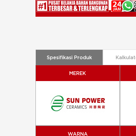
Spesifikasi Produk
Kalkulat
MEREK
WARNA