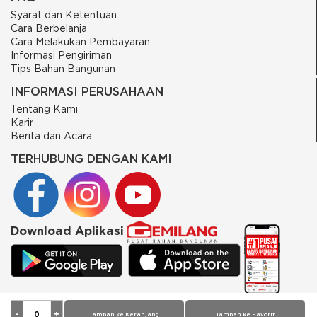
Syarat dan Ketentuan
Cara Berbelanja
Cara Melakukan Pembayaran
Informasi Pengiriman
Tips Bahan Bangunan
INFORMASI PERUSAHAAN
Tentang Kami
Karir
Berita dan Acara
TERHUBUNG DENGAN KAMI
Download Aplikasi
© 2026 PT Putra Gemilang Prima. All rights reserved
Tambah ke Keranjang
Tambah ke Favorit