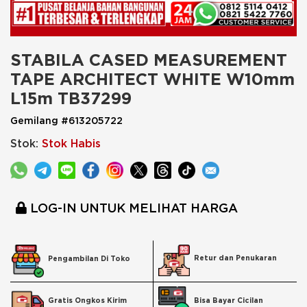
STABILA CASED MEASUREMENT 
TAPE ARCHITECT WHITE W10mm 
L15m TB37299
Gemilang #613205722
Stok:
Stok Habis
LOG-IN UNTUK MELIHAT HARGA
Retur dan Penukaran
Pengambilan Di Toko
Bisa Bayar Cicilan
Gratis Ongkos Kirim