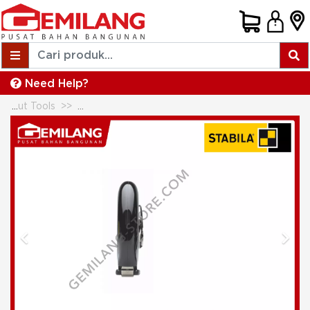
Need Help?
Measuring & Layout Tools
STABILA CASED MEASUREMENT TAPE ARCHI
Previous
Next