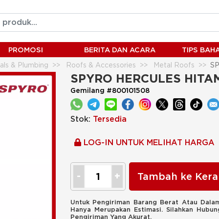
PROMOSI
BERITA DAN ACARA
TIPS BA
ials & Plumbing
Roofs & Accessories
Metal Roofs
SP
SPYRO HERCULES HITAM 2
Gemilang #800101508
Stok:
Tersedia
LOG-IN UNTUK MELIHAT HARGA
Tambah ke Kera
Untuk Pengiriman Barang Berat Atau Dalam
Hanya Merupakan Estimasi. Silahkan Hubu
Pengiriman Yang Akurat.