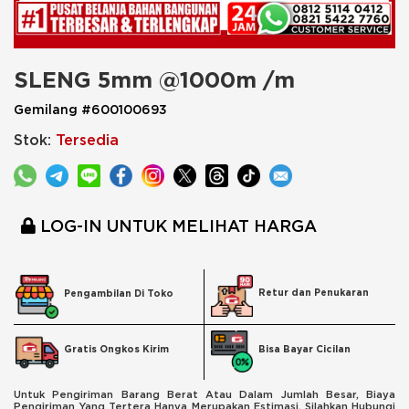
SLENG 5mm @1000m /m
Gemilang #600100693
Stok:
Tersedia
LOG-IN UNTUK MELIHAT HARGA
Retur dan Penukaran
Pengambilan Di Toko
Bisa Bayar Cicilan
Gratis Ongkos Kirim
Untuk Pengiriman Barang Berat Atau Dalam Jumlah Besar, Biaya
Pengiriman Yang Tertera Hanya Merupakan Estimasi. Silahkan Hubungi