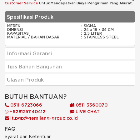
Customer Service
Untuk Mendapatkan Biaya Pengiriman Yang Akurat.
Spesifikasi Produk
MEREK
:
SIGMA
DIMENSI
:
24 x 19 x 34 CM
KAPASITAS
:
2.5 LITER
MATERIAL / BAHAN DASAR
:
STAINLESS STEEL
Informasi Garansi
Tips Bahan Bangunan
Ulasan Produk
BUTUH BANTUAN?
0511-6723066
0511-3360070
+6281251140412
LIVE CHAT
it.pgp@gemilang-group.co.id
FAQ
Syarat dan Ketentuan