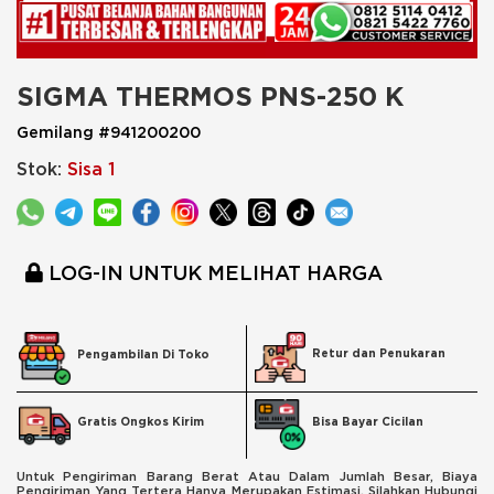
SIGMA THERMOS PNS-250 K
Gemilang #941200200
Stok:
Sisa 1
LOG-IN UNTUK MELIHAT HARGA
Retur dan Penukaran
Pengambilan Di Toko
Bisa Bayar Cicilan
Gratis Ongkos Kirim
Untuk Pengiriman Barang Berat Atau Dalam Jumlah Besar, Biaya
Pengiriman Yang Tertera Hanya Merupakan Estimasi. Silahkan Hubungi