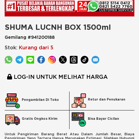
SHUMA LUCNH BOX 1500ml
Gemilang #941200188
Stok:
Kurang dari 5
LOG-IN UNTUK MELIHAT HARGA
Retur dan Penukaran
Pengambilan Di Toko
Bisa Bayar Cicilan
Gratis Ongkos Kirim
Untuk Pengiriman Barang Berat Atau Dalam Jumlah Besar, Biaya
Pengiriman Yang Tertera Hanya Merupakan Estimasi. Silahkan Hubungi