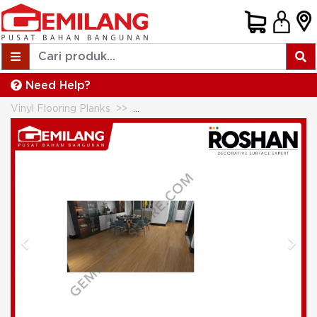
Need Help?
Vinyl Flooring Planks
ROSHAN STONE POLYMER COMPOSI
Previous
Next