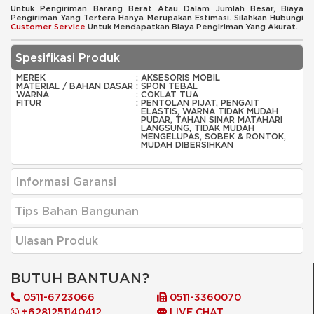
Untuk Pengiriman Barang Berat Atau Dalam Jumlah Besar, Biaya
Pengiriman Yang Tertera Hanya Merupakan Estimasi. Silahkan Hubungi
Customer Service
Untuk Mendapatkan Biaya Pengiriman Yang Akurat.
Spesifikasi Produk
MEREK
:
AKSESORIS MOBIL
MATERIAL / BAHAN DASAR
:
SPON TEBAL
WARNA
:
COKLAT TUA
FITUR
:
PENTOLAN PIJAT, PENGAIT
ELASTIS, WARNA TIDAK MUDAH
PUDAR, TAHAN SINAR MATAHARI
LANGSUNG, TIDAK MUDAH
MENGELUPAS, SOBEK & RONTOK,
MUDAH DIBERSIHKAN
Informasi Garansi
Tips Bahan Bangunan
Ulasan Produk
BUTUH BANTUAN?
0511-6723066
0511-3360070
+6281251140412
LIVE CHAT