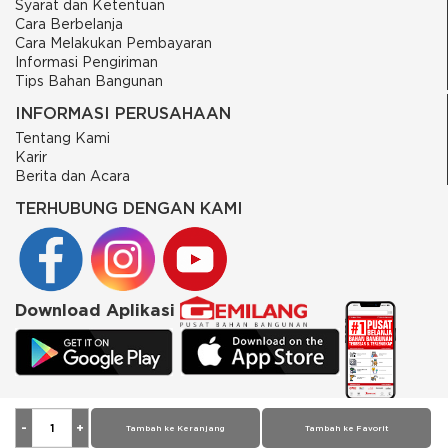
Syarat dan Ketentuan
Cara Berbelanja
Cara Melakukan Pembayaran
Informasi Pengiriman
Tips Bahan Bangunan
INFORMASI PERUSAHAAN
Tentang Kami
Karir
Berita dan Acara
TERHUBUNG DENGAN KAMI
Download Aplikasi
© 2026 PT Putra Gemilang Prima. All rights reserved
Tambah ke Keranjang
Tambah ke Favorit