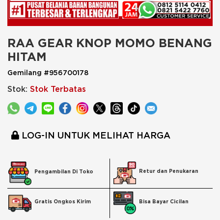
RAA GEAR KNOP MOMO BENANG 
HITAM
Gemilang #956700178
Stok:
Stok Terbatas
LOG-IN UNTUK MELIHAT HARGA
Retur dan Penukaran
Pengambilan Di Toko
Bisa Bayar Cicilan
Gratis Ongkos Kirim