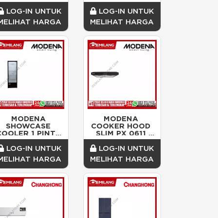
APASITAS 9.5kg 
180w (530 x 585 
LOG-IN UNTUK
LOG-IN UNTUK
x 986)
MELIHAT HARGA
MELIHAT HARGA
MODENA 
MODENA 
SHOWCASE 
COOKER HOOD 
COOLER 1 PINTU 
SLIM PX 0611 
SC 1345 
DBBK
KAPASITAS 
LOG-IN UNTUK
LOG-IN UNTUK
40ltr 140w (59.5 
MELIHAT HARGA
MELIHAT HARGA
x 1700 x 520)