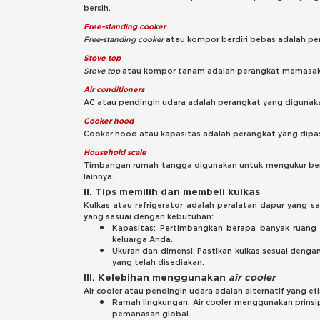
bersih.
Free-standing cooker
Free-standing cooker
atau kompor berdiri bebas adalah per
Stove top
Stove top
atau kompor tanam adalah perangkat memasak yan
Air conditioners
AC atau pendingin udara adalah perangkat yang digunaka
Cooker hood
Cooker hood atau kapasitas adalah perangkat yang dipas
Household scale
Timbangan rumah tangga digunakan untuk mengukur ber
lainnya.
II. Tips memilih dan membeli kulkas
Kulkas atau refrigerator adalah peralatan dapur yang
yang sesuai dengan kebutuhan:
Kapasitas: Pertimbangkan berapa banyak ruang
keluarga Anda.
Ukuran dan dimensi: Pastikan kulkas sesuai denga
yang telah disediakan.
III. Kelebihan menggunakan
air cooler
Air cooler atau pendingin udara adalah alternatif yang 
Ramah lingkungan: Air cooler menggunakan prinsi
pemanasan global.