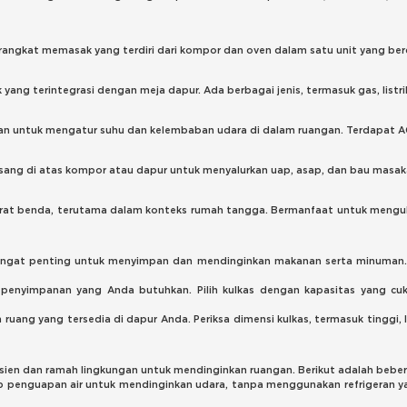
angkat memasak yang terdiri dari kompor dan oven dalam satu unit yang berdir
g terintegrasi dengan meja dapur. Ada berbagai jenis, termasuk gas, listrik,
n untuk mengatur suhu dan kelembaban udara di dalam ruangan. Terdapat AC 
ang di atas kompor atau dapur untuk menyalurkan uap, asap, dan bau masaka
at benda, terutama dalam konteks rumah tangga. Bermanfaat untuk mengu
 sangat penting untuk menyimpan dan mendinginkan makanan serta minuman
 penyimpanan yang Anda butuhkan. Pilih kulkas dengan kapasitas yang
n ruang yang tersedia di dapur Anda. Periksa dimensi kulkas, termasuk tingg
efisien dan ramah lingkungan untuk mendinginkan ruangan. Berikut adalah beb
p penguapan air untuk mendinginkan udara, tanpa menggunakan refrigeran y