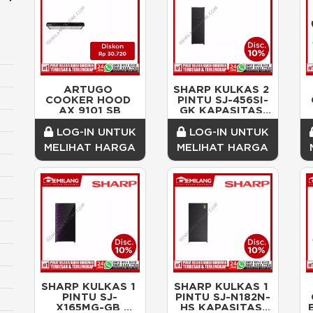
ARTUGO 
SHARP KULKAS 2 
COOKER HOOD 
PINTU SJ-456SI-
AX 9101 SB
GK KAPASITAS 
352ltr 50w (665 x 
590 x 1738)
LOG-IN UNTUK
LOG-IN UNTUK
MELIHAT HARGA
MELIHAT HARGA
SHARP KULKAS 1 
SHARP KULKAS 1 
PINTU SJ-
PINTU SJ-N182N-
X165MG-GB 
HS KAPASITAS 