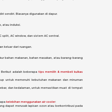
i sendiri. Biasanya digunakan di dapur.
 atau induksi.
split, AC window, dan sistem AC sentral.
n keluar dari ruangan.
kur bahan makanan, bahan masakan, atau barang-barang
. Berikut adalah beberapa
tips memilih & membeli kulkas
 cukup untuk memenuhi kebutuhan makanan dan minuman
i, lebar, dan kedalaman, untuk memastikan muat di tempat
erapa
kelebihan menggunakan
air cooler
:
ang dapat merusak lapisan ozon atau berkontribusi pada