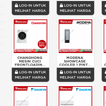
KAPASITAS 133ltr 
166ltr 60w (550 x 
K
84w (535 x 977 x 
535 x 1115)
LOG-IN UNTUK
LOG-IN UNTUK
545)
MELIHAT HARGA
MELIHAT HARGA
CHANGHONG 
MODENA 
MESIN CUCI 
SHOWCASE 
FRONTLOADING 
COOLER 1 PINTU 
FWF8500S 7kg 
SC 1235 
400w
KAPASITAS 
LOG-IN UNTUK
LOG-IN UNTUK
230ltr 130w (530 
3
MELIHAT HARGA
MELIHAT HARGA
x 1550 x 520)