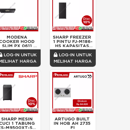
MODENA 
SHARP FREEZER 
COOKER HOOD 
1 PINTU FJ-M186-
SLIM PX 0611 
HS KAPASITAS 
BABK
158ltr 45w (570 x 
535 x 1205)
LOG-IN UNTUK
LOG-IN UNTUK
MELIHAT HARGA
MELIHAT HARGA
SHARP MESIN 
ARTUGO BUILT 
CUCI 1 TABUNG 
IN HOB AH 2735 
ES-M9500XT-SA 
FI