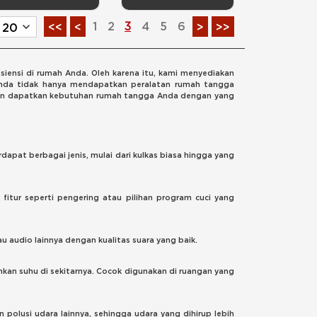
1
2
3
4
5
6
<<
<
>
>>
nsi di rumah Anda. Oleh karena itu, kami menyediakan
Anda tidak hanya mendapatkan peralatan rumah tangga
i dan dapatkan kebutuhan rumah tangga Anda dengan yang
pat berbagai jenis, mulai dari kulkas biasa hingga yang
fitur seperti pengering atau pilihan program cuci yang
 audio lainnya dengan kualitas suara yang baik.
an suhu di sekitarnya. Cocok digunakan di ruangan yang
 polusi udara lainnya, sehingga udara yang dihirup lebih