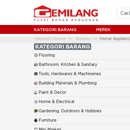
KATEGORI BARANG
MEREK
Halaman Utama
Belanja
Home Applianc
KATEGORI BARANG
Flooring
Bathroom, Kitchen & Sanitary
Tools, Hardwares & Machineries
Building Materials & Plumbing
Paint & Decor
Home & Electrical
Gardening, Outdoors & Hobbies
Furniture
Mini Market