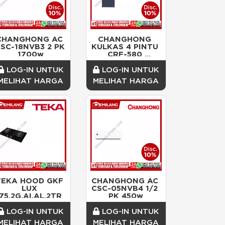
CHANGHONG AC 
CHANGHONG 
SC-18NVB3 2 PK 
KULKAS 4 PINTU 
1700w
CRF-580 
KAPASITAS 451ltr 
123w (783 x 642 x 
LOG-IN UNTUK
LOG-IN UNTUK
1825)
MELIHAT HARGA
MELIHAT HARGA
TEKA HOOD GKF 
CHANGHONG AC 
LUX 
CSC-05NVB4 1/2 
75.2G.AI.AL.2TR
PK 450w
LOG-IN UNTUK
LOG-IN UNTUK
MELIHAT HARGA
MELIHAT HARGA