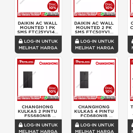
DAIKIN AC WALL 
DAIKIN AC WALL 
MOUNTED 1 PK 
MOUNTED 2 PK 
C
SMS FTC25YV14 + 
SMS FTC50YV14 
RC25TV14 750w
+ RC25TV14 
1524w
LOG-IN UNTUK
LOG-IN UNTUK
MELIHAT HARGA
MELIHAT HARGA
CHANGHONG 
CHANGHONG 
KULKAS 2 PINTU 
KULKAS 4 PINTU 
FSS680NIB 
FCD680NIB 
KAPASITAS 
KAPASITAS 
560ltr 120w (912 
548ltr 170w (853 
LOG-IN UNTUK
LOG-IN UNTUK
x 642 x 1762)
x 698 x 1775)
MELIHAT HARGA
MELIHAT HARGA