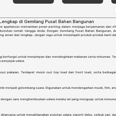
Lengkap di Gemilang Pusat Bahan Bangunan
ppliances memainkan peran penting dalam menjaga kenyamanan dan efisie
kebutuhan rumah tangga Anda. Dengan Gemilang Pusat Bahan Bangunan, 
 yang aman dan lengkap. Jangan ragu untuk menjelajahi produk-produk kam
g berfungsi untuk menyimpan dan mendinginkan makanan serta minuman. Terda
u penyejuk udara.
uci pakaian. Terdapat mesin cuci top load dan front load, serta berbagai 
rik menjadi gelombang suara. Digunakan untuk mendengarkan musik, film, atau
 dengan cara menghembuskan udara melalui air yang menguap untuk menurunk
 dirancang untuk menghilangkan polutan udara seperti debu, serbuk sari, dan