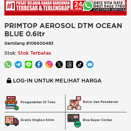
PRIMTOP AEROSOL DTM OCEAN 
BLUE 0.6ltr
Gemilang #106600483
Stok:
Stok Terbatas
LOG-IN UNTUK MELIHAT HARGA
Retur dan Penukaran
Pengambilan Di Toko
Bisa Bayar Cicilan
Gratis Ongkos Kirim