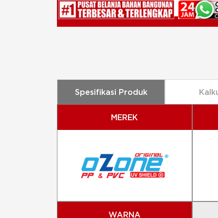
Spesifikasi Produk
Kalk
MEREK
WARNA