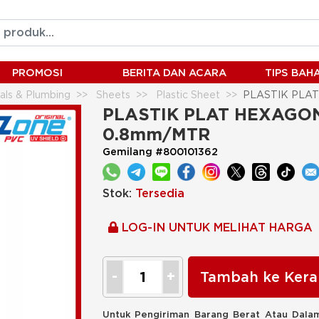
PROMOSI
BERITA DAN ACARA
TIPS BA
ials & Plumbing
Sheets
Plastic Sheet
PLASTIK PLAT
PLASTIK PLAT HEXAGONA
0.8mm/MTR
Gemilang #800101362
Stok:
Tersedia
LOG-IN UNTUK MELIHAT HARGA
Tambah ke Kera
Untuk Pengiriman Barang Berat Atau Dalam