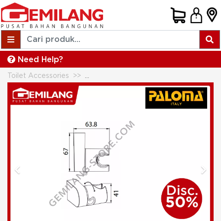
Need Help?
Toilet Accessories
PALOMA HAND SHOWER HOLDER CH
Previous
Next