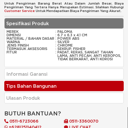
Untuk Pengiriman Barang Berat Atau Dalam Jumlah Besar, Biaya
Pengiriman Yang Tertera Hanya Merupakan Estimasi. Silahkan Hubungi
Customer Service
Untuk Mendapatkan Biaya Pengiriman Yang Akurat.
Spesifikasi Produk
MEREK
:
PALOMA
DIMENSI
:
6.7 x 6.3 x 4.1 CM
MATERIAL / BAHAN DASAR
:
POWER ABS
WARNA
:
SILVER
JENIS FINISH
:
CHROME
TERMASUK AKSESORIS
:
SEKRUP, FISHER
FITUR
:
PADAT, KERAS, SANGAT TAHAN
LAMA, ANTI PECAH, ANTI KEROPOS,
TIDAK BERKARAT, ANTI KOROSI
Informasi Garansi
Tips Bahan Bangunan
Ulasan Produk
BUTUH BANTUAN?
0511-6723066
0511-3360070
+6281251140412
LIVE CHAT