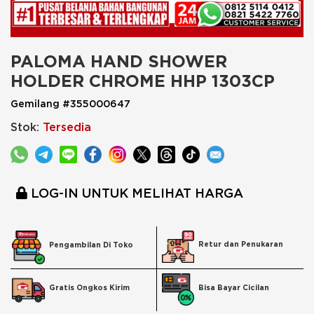
PALOMA HAND SHOWER 
HOLDER CHROME HHP 1303CP
Gemilang #355000647
Stok:
Tersedia
LOG-IN UNTUK MELIHAT HARGA
Retur dan Penukaran
Pengambilan Di Toko
Bisa Bayar Cicilan
Gratis Ongkos Kirim