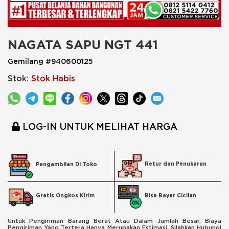
NAGATA SAPU NGT 441
Gemilang #940600125
Stok:
Stok Habis
LOG-IN UNTUK MELIHAT HARGA
Retur dan Penukaran
Pengambilan Di Toko
Bisa Bayar Cicilan
Gratis Ongkos Kirim
Untuk Pengiriman Barang Berat Atau Dalam Jumlah Besar, Biaya
Pengiriman Yang Tertera Hanya Merupakan Estimasi. Silahkan Hubungi