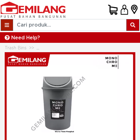
Need Help?
Trash Bins
MONOCHROME LIVING DUSTBIN 9ltr D302.TS