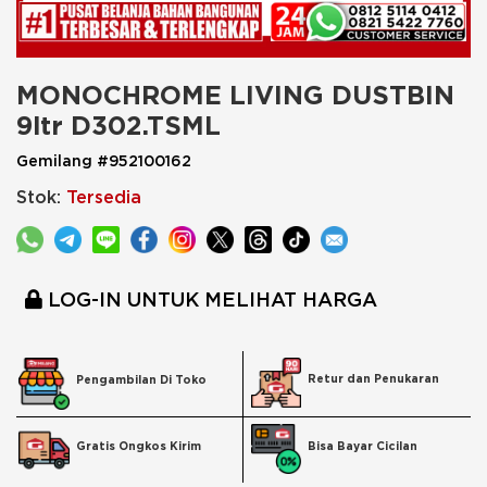
MONOCHROME LIVING DUSTBIN 
9ltr D302.TSML
Gemilang #952100162
Stok:
Tersedia
LOG-IN UNTUK MELIHAT HARGA
Retur dan Penukaran
Pengambilan Di Toko
Bisa Bayar Cicilan
Gratis Ongkos Kirim