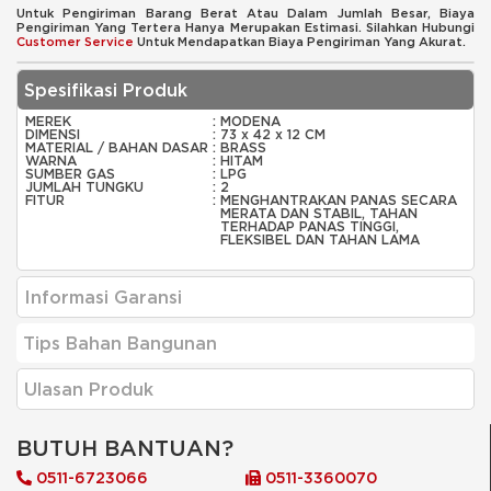
Untuk Pengiriman Barang Berat Atau Dalam Jumlah Besar, Biaya
Pengiriman Yang Tertera Hanya Merupakan Estimasi. Silahkan Hubungi
Customer Service
Untuk Mendapatkan Biaya Pengiriman Yang Akurat.
Spesifikasi Produk
MEREK
:
MODENA
DIMENSI
:
73 x 42 x 12 CM
MATERIAL / BAHAN DASAR
:
BRASS
WARNA
:
HITAM
SUMBER GAS
:
LPG
JUMLAH TUNGKU
:
2
FITUR
:
MENGHANTRAKAN PANAS SECARA
MERATA DAN STABIL, TAHAN
TERHADAP PANAS TINGGI,
FLEKSIBEL DAN TAHAN LAMA
Informasi Garansi
Tips Bahan Bangunan
Ulasan Produk
BUTUH BANTUAN?
0511-6723066
0511-3360070