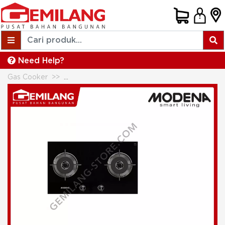
Need Help?
Gas Cooker
MODENA KOMPOR GAS BH 5725 LO