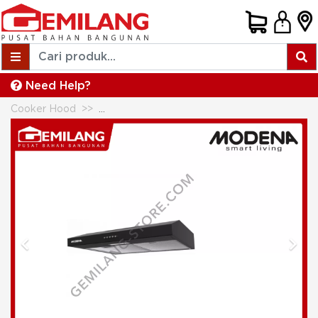
Need Help?
Cooker Hood
MODENA COOKER HOOD SLIM PX 0611 D
Previous
Next