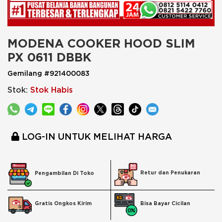
MODENA COOKER HOOD SLIM 
PX 0611 DBBK
Gemilang #921400083
Stok:
Stok Habis
LOG-IN UNTUK MELIHAT HARGA
Retur dan Penukaran
Pengambilan Di Toko
Bisa Bayar Cicilan
Gratis Ongkos Kirim