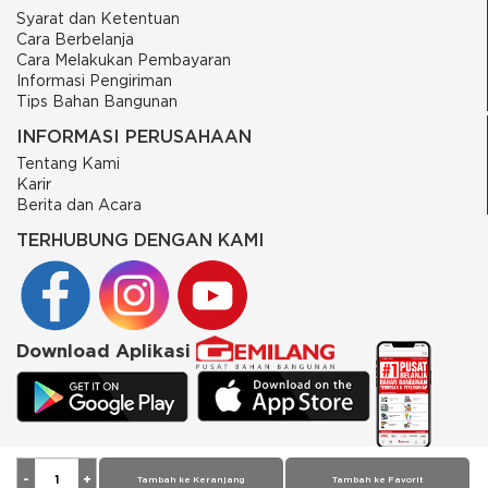
Syarat dan Ketentuan
Cara Berbelanja
Cara Melakukan Pembayaran
Informasi Pengiriman
Tips Bahan Bangunan
INFORMASI PERUSAHAAN
Tentang Kami
Karir
Berita dan Acara
TERHUBUNG DENGAN KAMI
Download Aplikasi
© 2026 PT Putra Gemilang Prima. All rights reserved
Tambah ke Keranjang
Tambah ke Favorit