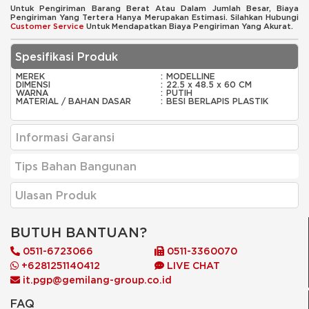
Untuk Pengiriman Barang Berat Atau Dalam Jumlah Besar, Biaya
Pengiriman Yang Tertera Hanya Merupakan Estimasi. Silahkan Hubungi
Customer Service
Untuk Mendapatkan Biaya Pengiriman Yang Akurat.
Spesifikasi Produk
MEREK
:
MODELLINE
DIMENSI
:
22.5 x 48.5 x 60 CM
WARNA
:
PUTIH
MATERIAL / BAHAN DASAR
:
BESI BERLAPIS PLASTIK
Informasi Garansi
Tips Bahan Bangunan
Ulasan Produk
BUTUH BANTUAN?
0511-6723066
0511-3360070
+6281251140412
LIVE CHAT
it.pgp@gemilang-group.co.id
FAQ