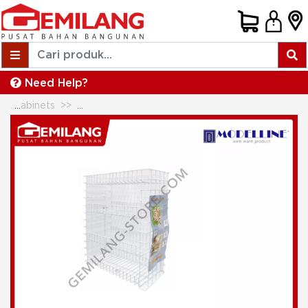
Need Help?
Wire & Kitchen Cabinets
MODELLINE RAK SERBA GUNA 4 SUSUN B30