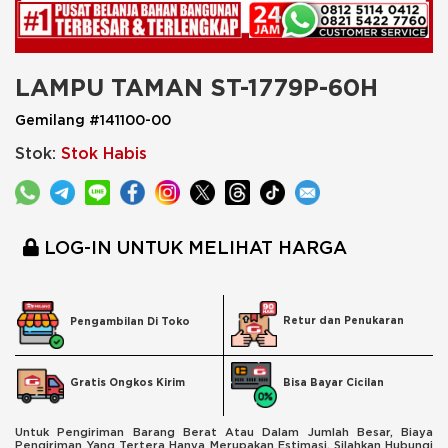
LAMPU TAMAN ST-1779P-60H
Gemilang #141100-00
Stok:
Stok Habis
LOG-IN UNTUK MELIHAT HARGA
Retur dan Penukaran
Pengambilan Di Toko
Bisa Bayar Cicilan
Gratis Ongkos Kirim
Untuk Pengiriman Barang Berat Atau Dalam Jumlah Besar, Biaya
Pengiriman Yang Tertera Hanya Merupakan Estimasi. Silahkan Hubungi