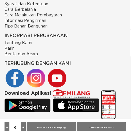
Syarat dan Ketentuan
Cara Berbelanja
Cara Melakukan Pembayaran
Informasi Pengiriman
Tips Bahan Bangunan
INFORMASI PERUSAHAAN
Tentang Kami
Karir
Berita dan Acara
TERHUBUNG DENGAN KAMI
Download Aplikasi
© 2026 PT Putra Gemilang Prima. All rights reserved
Tambah ke Keranjang
Tambah ke Favorit