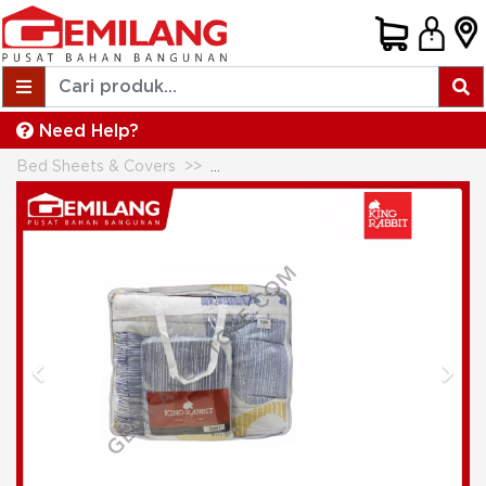
Need Help?
Bed Sheets & Covers
KING RABBIT SPREI + BED COVER 
Previous
Next