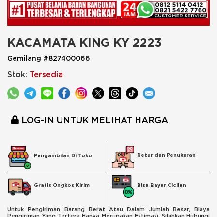
KACAMATA KING KY 2223
Gemilang #827400066
Stok:
Tersedia
LOG-IN UNTUK MELIHAT HARGA
Retur dan Penukaran
Pengambilan Di Toko
Bisa Bayar Cicilan
Gratis Ongkos Kirim
Untuk Pengiriman Barang Berat Atau Dalam Jumlah Besar, Biaya
Pengiriman Yang Tertera Hanya Merupakan Estimasi. Silahkan Hubungi