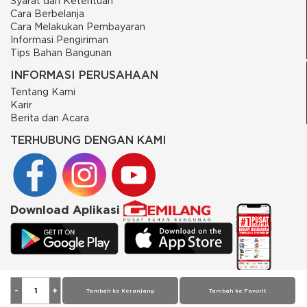
Syarat dan Ketentuan
Cara Berbelanja
Cara Melakukan Pembayaran
Informasi Pengiriman
Tips Bahan Bangunan
INFORMASI PERUSAHAAN
Tentang Kami
Karir
Berita dan Acara
TERHUBUNG DENGAN KAMI
Download Aplikasi
© 2026 PT Putra Gemilang Prima. All rights reserved
Tambah ke Keranjang
Tambah ke Favorit