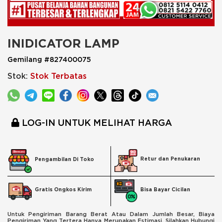
INIDICATOR LAMP
Gemilang #827400075
Stok:
Stok Terbatas
LOG-IN UNTUK MELIHAT HARGA
Retur dan Penukaran
Pengambilan Di Toko
Bisa Bayar Cicilan
Gratis Ongkos Kirim
Untuk Pengiriman Barang Berat Atau Dalam Jumlah Besar, Biaya
Pengiriman Yang Tertera Hanya Merupakan Estimasi. Silahkan Hubungi