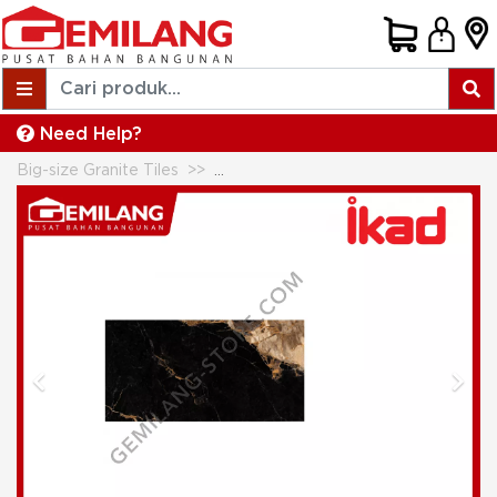
Need Help?
Big-size Granite Tiles
IKAD GRANIT HY9GPX LAVA BLACK
Previous
Next