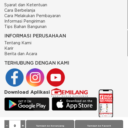
Syarat dan Ketentuan
Cara Berbelanja
Cara Melakukan Pembayaran
Informasi Pengiriman
Tips Bahan Bangunan
INFORMASI PERUSAHAAN
Tentang Kami
Karir
Berita dan Acara
TERHUBUNG DENGAN KAMI
Download Aplikasi
© 2026 PT Putra Gemilang Prima. All rights reserved
Tambah ke Keranjang
Tambah ke Favorit