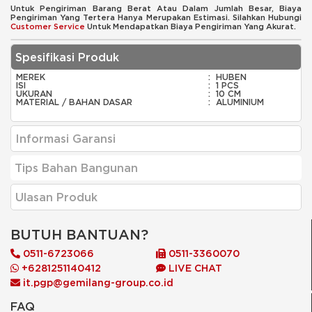
Untuk Pengiriman Barang Berat Atau Dalam Jumlah Besar, Biaya
Pengiriman Yang Tertera Hanya Merupakan Estimasi. Silahkan Hubungi
Customer Service
Untuk Mendapatkan Biaya Pengiriman Yang Akurat.
Spesifikasi Produk
MEREK
:
HUBEN
ISI
:
1 PCS
UKURAN
:
10 CM
MATERIAL / BAHAN DASAR
:
ALUMINIUM
Informasi Garansi
Tips Bahan Bangunan
Ulasan Produk
BUTUH BANTUAN?
0511-6723066
0511-3360070
+6281251140412
LIVE CHAT
it.pgp@gemilang-group.co.id
FAQ