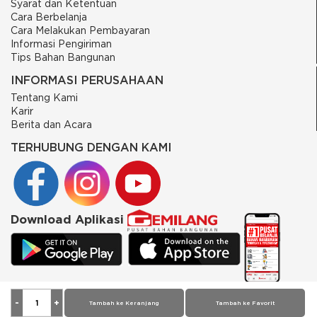
Syarat dan Ketentuan
Cara Berbelanja
Cara Melakukan Pembayaran
Informasi Pengiriman
Tips Bahan Bangunan
INFORMASI PERUSAHAAN
Tentang Kami
Karir
Berita dan Acara
TERHUBUNG DENGAN KAMI
Download Aplikasi
© 2026 PT Putra Gemilang Prima. All rights reserved
Tambah ke Keranjang
Tambah ke Favorit