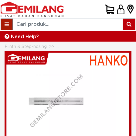
Need Help?
Plinth & Step-nosing
HANKO LIST N 103 SILVER 7 x 60 @