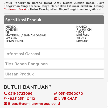
Untuk Pengiriman Barang Berat Atau Dalam Jumlah Besar, Biaya
Pengiriman Yang Tertera Hanya Merupakan Estimasi. Silahkan Hubungi
Customer Service
Untuk Mendapatkan Biaya Pengiriman Yang Akurat.
Spesifikasi Produk
MEREK
:
HANKO
DIMENSI
:
7 x 60 CM
ISI
:
1 PCS
MATERIAL / BAHAN DASAR
:
KERAMIK
WARNA
:
SILVER
JENIS FINISH
:
MOSAIC
Informasi Garansi
Tips Bahan Bangunan
Ulasan Produk
BUTUH BANTUAN?
0511-6723066
0511-3360070
+6281251140412
LIVE CHAT
it.pgp@gemilang-group.co.id