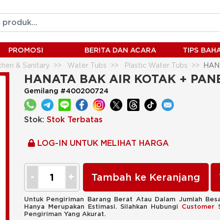
PROMOSI
BERITA DAN ACARA
TIPS BA
hen & Sanitary
Water Tubs
Plastic Water Tubs
HANA
HANATA BAK AIR KOTAK + PANEL
Gemilang #400200724
Stok:
Stok Terbatas
LOG-IN UNTUK MELIHAT HARGA
Tambah ke Keranjang
Untuk Pengiriman Barang Berat Atau Dalam Jumlah Besa
Hanya Merupakan Estimasi. Silahkan Hubungi
Customer 
Pengiriman Yang Akurat.