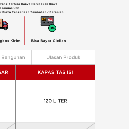
i yang Tertera Hanya Merupakan Biaya
masangan Unit.
k Biaya Pengerjaan Tambahan / Perapian.
gkos Kirim
Bisa Bayar Cicilan
n Bangunan
Ulasan Produk
SAR
KAPASITAS ISI
120 LITER