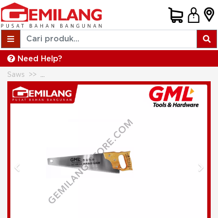
Need Help?
Saws
GML GERGAJI GG.KAYU 16inch GEMHS013
Previous
Next