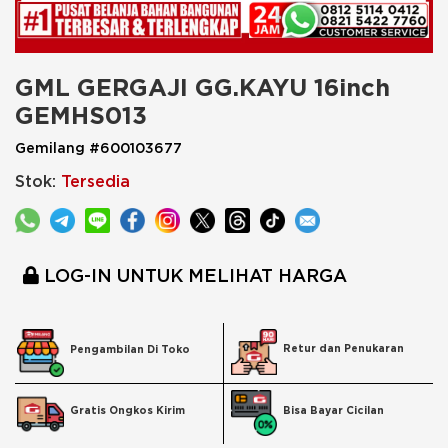
GML GERGAJI GG.KAYU 16inch 
GEMHS013
Gemilang #600103677
Stok:
Tersedia
LOG-IN UNTUK MELIHAT HARGA
Retur dan Penukaran
Pengambilan Di Toko
Bisa Bayar Cicilan
Gratis Ongkos Kirim