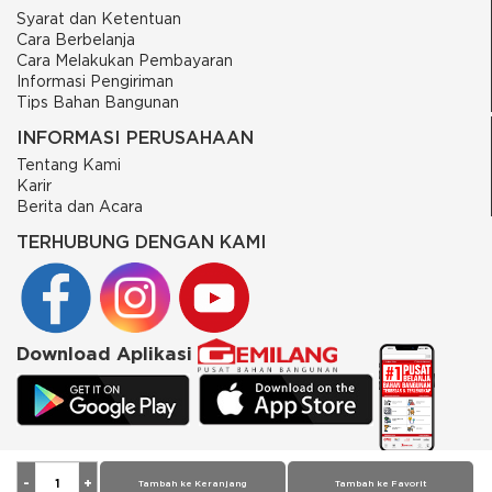
Syarat dan Ketentuan
Cara Berbelanja
Cara Melakukan Pembayaran
Informasi Pengiriman
Tips Bahan Bangunan
INFORMASI PERUSAHAAN
Tentang Kami
Karir
Berita dan Acara
TERHUBUNG DENGAN KAMI
Download Aplikasi
© 2026 PT Putra Gemilang Prima. All rights reserved
Tambah ke Keranjang
Tambah ke Favorit