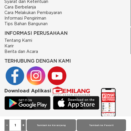
Syarat dan Ketentuan
Cara Berbelanja
Cara Melakukan Pembayaran
Informasi Pengiriman
Tips Bahan Bangunan
INFORMASI PERUSAHAAN
Tentang Kami
Karir
Berita dan Acara
TERHUBUNG DENGAN KAMI
Download Aplikasi
© 2026 PT Putra Gemilang Prima. All rights reserved
Tambah ke Keranjang
Tambah ke Favorit