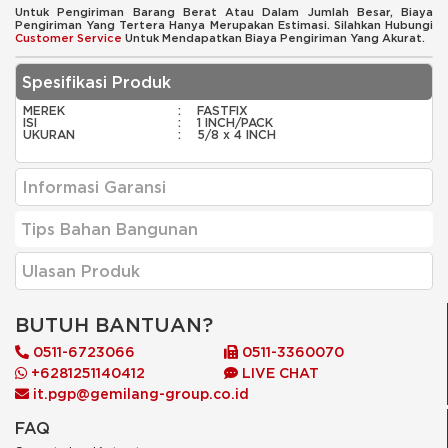
Untuk Pengiriman Barang Berat Atau Dalam Jumlah Besar, Biaya
Pengiriman Yang Tertera Hanya Merupakan Estimasi. Silahkan Hubungi
Customer Service
Untuk Mendapatkan Biaya Pengiriman Yang Akurat.
Spesifikasi Produk
MEREK
:
FASTFIX
ISI
:
1 INCH/PACK
UKURAN
:
5/8 x 4 INCH
Informasi Garansi
Tips Bahan Bangunan
Ulasan Produk
BUTUH BANTUAN?
0511-6723066
0511-3360070
+6281251140412
LIVE CHAT
it.pgp@gemilang-group.co.id
FAQ