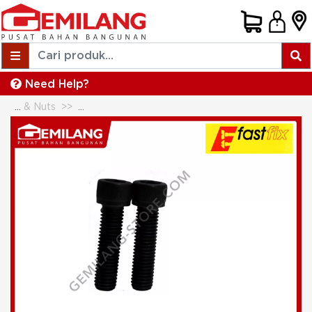
Need Help?
Stainless Bolts & Nuts
FAST FIX HEX BOLT & NUT 8.8 5/8inch x 4inch 