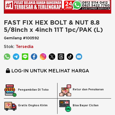
FAST FIX HEX BOLT & NUT 8.8 
5/8inch x 4inch 11T 1pc/PAK (L)
Gemilang #100592
Stok:
Tersedia
LOG-IN UNTUK MELIHAT HARGA
Retur dan Penukaran
Pengambilan Di Toko
Bisa Bayar Cicilan
Gratis Ongkos Kirim