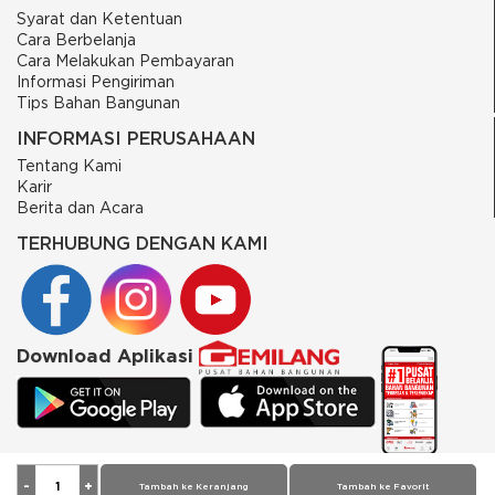
Syarat dan Ketentuan
Cara Berbelanja
Cara Melakukan Pembayaran
Informasi Pengiriman
Tips Bahan Bangunan
INFORMASI PERUSAHAAN
Tentang Kami
Karir
Berita dan Acara
TERHUBUNG DENGAN KAMI
Download Aplikasi
© 2026 PT Putra Gemilang Prima. All rights reserved
Tambah ke Keranjang
Tambah ke Favorit