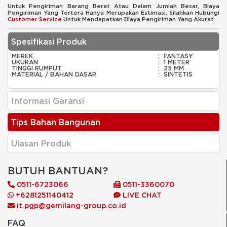
Untuk Pengiriman Barang Berat Atau Dalam Jumlah Besar, Biaya
Pengiriman Yang Tertera Hanya Merupakan Estimasi. Silahkan Hubungi
Customer Service
Untuk Mendapatkan Biaya Pengiriman Yang Akurat.
Spesifikasi Produk
MEREK
:
FANTASY
UKURAN
:
1 METER
TINGGI RUMPUT
:
25 MM
MATERIAL / BAHAN DASAR
:
SINTETIS
Informasi Garansi
Tips Bahan Bangunan
Ulasan Produk
BUTUH BANTUAN?
0511-6723066
0511-3360070
+6281251140412
LIVE CHAT
it.pgp@gemilang-group.co.id
FAQ