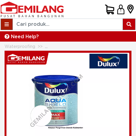
Need Help?
Waterproofing
DULUX AQUASHIELDÂ MAX WHITE 99 44