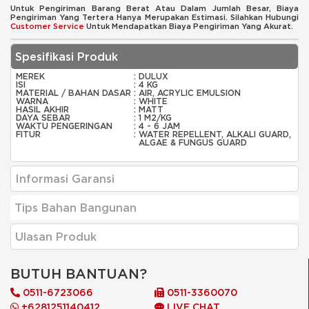
Untuk Pengiriman Barang Berat Atau Dalam Jumlah Besar, Biaya
Pengiriman Yang Tertera Hanya Merupakan Estimasi. Silahkan Hubungi
Customer Service
Untuk Mendapatkan Biaya Pengiriman Yang Akurat.
Spesifikasi Produk
MEREK
:
DULUX
ISI
:
4 KG
MATERIAL / BAHAN DASAR
:
AIR, ACRYLIC EMULSION
WARNA
:
WHITE
HASIL AKHIR
:
MATT
DAYA SEBAR
:
1 M2/KG
WAKTU PENGERINGAN
:
4 - 6 JAM
FITUR
:
WATER REPELLENT, ALKALI GUARD,
ALGAE & FUNGUS GUARD
Informasi Garansi
Tips Bahan Bangunan
Ulasan Produk
BUTUH BANTUAN?
0511-6723066
0511-3360070
+6281251140412
LIVE CHAT