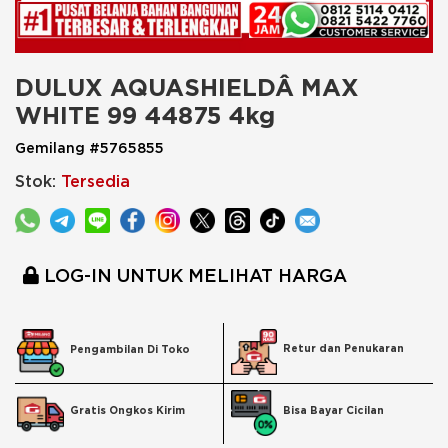
DULUX AQUASHIELDÂ MAX 
WHITE 99 44875 4kg
Gemilang #5765855
Stok:
Tersedia
LOG-IN UNTUK MELIHAT HARGA
Retur dan Penukaran
Pengambilan Di Toko
Bisa Bayar Cicilan
Gratis Ongkos Kirim