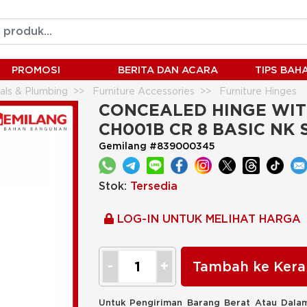
PROMOSI
BERITA DAN ACARA
TIPS BA
ials & Plumbing
Furniture Accessories
Furniture Hinges
TE CH001B CR 8 BASIC NK STEEL
CONCEALED HINGE WIT
CH001B CR 8 BASIC NK 
Gemilang #839000345
Stok:
Tersedia
LOG-IN UNTUK MELIHAT HARGA
Tambah ke Kera
Untuk Pengiriman Barang Berat Atau Dalam