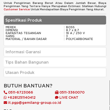
Untuk Pengiriman Barang Berat Atau Dalam Jumlah Besar, Biaya
Pengiriman Yang Tertera Hanya Merupakan Estimasi. Silahkan Hubungi
Customer Service
Untuk Mendapatkan Biaya Pengiriman Yang Akurat.
Spesifikasi Produk
MEREK
:
BOSS
DIMENSI
:
8.7 x 8.7
KAPASITAS TEGANGAN
:
16 A / 250 V
GANG
:
3
MATERIAL / BAHAN DASAR
:
POLYCARBONATE
Informasi Garansi
Tips Bahan Bangunan
Ulasan Produk
BUTUH BANTUAN?
0511-6723066
0511-3360070
+6281251140412
LIVE CHAT
it.pgp@gemilang-group.co.id