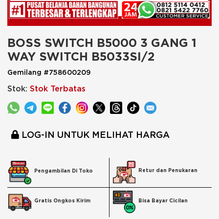
BOSS SWITCH B5000 3 GANG 1 
WAY SWITCH B5033SI/2
Gemilang #758600209
Stok:
Stok Terbatas
LOG-IN UNTUK MELIHAT HARGA
Retur dan Penukaran
Pengambilan Di Toko
Bisa Bayar Cicilan
Gratis Ongkos Kirim