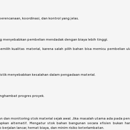
erencanaan, koordinasi, dan kontrol yang jelas.
ng menyebabkan pembelian mendadak dengan biaya lebih tinggi.
emilih kualitas material, karena salah pilih bahan bisa memicu pembelian u
ogistik menyebabkan kesalahan dalam pengadaan material.
enghambat progres proyek.
an dan monitoring stok material sejak awal. Jika masalah utama ada pada pe
iapkan alternatif. Mengatur stok bahan bangunan secara efisien bukan ha
 berjalan lancar, hemat biaya, dan minim risiko keterlambatan.