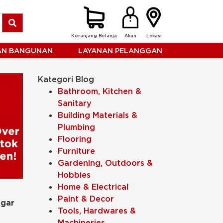
Keranjang Belanja
Akun
Lokasi
HAN BANGUNAN
LAYANAN PELANGGAN
en!
Kategori Blog
Bathroom, Kitchen &
Sanitary
Building Materials &
Plumbing
Flooring
Furniture
Gardening, Outdoors &
Hobbies
Home & Electrical
Paint & Decor
Agar
Tools, Hardwares &
Machineries