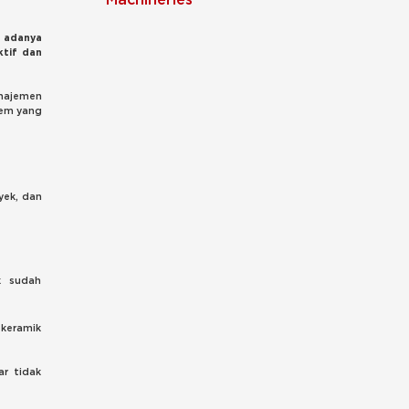
 adanya
ktif dan
anajemen
tem yang
yek, dan
k sudah
 keramik
ar tidak