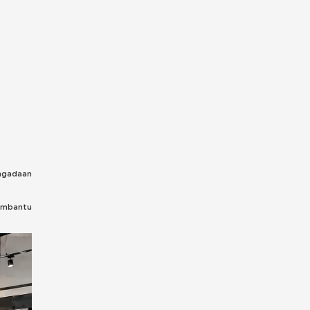
engadaan
embantu