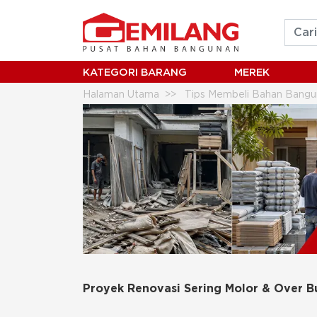
KATEGORI BARANG
MEREK
Halaman Utama
Tips Membeli Bahan Bangu
Proyek Renovasi Sering Molor & Over Budg
Proyek Renovasi Sering Molor & Over 