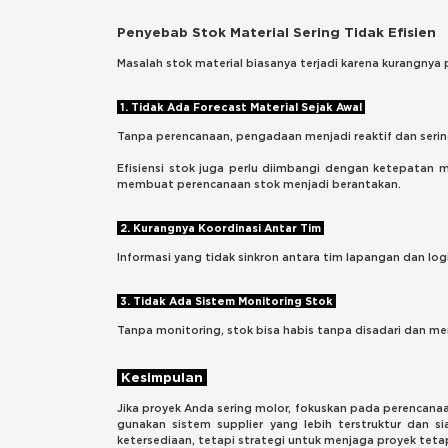
Penyebab Stok Material Sering Tidak Efisien
Masalah stok material biasanya terjadi karena kurangnya p
1. Tidak Ada Forecast Material Sejak Awal
Tanpa perencanaan, pengadaan menjadi reaktif dan seri
Efisiensi stok juga perlu diimbangi dengan ketepatan m
membuat perencanaan stok menjadi berantakan.
2. Kurangnya Koordinasi Antar Tim
Informasi yang tidak sinkron antara tim lapangan dan l
3. Tidak Ada Sistem Monitoring Stok
Tanpa monitoring, stok bisa habis tanpa disadari dan m
Kesimpulan
Jika proyek Anda sering molor, fokuskan pada perencana
gunakan sistem supplier yang lebih terstruktur dan s
ketersediaan, tetapi strategi untuk menjaga proyek tetap