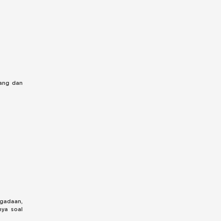
lang dan
ngadaan,
nya soal