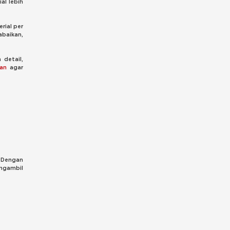
l lebih
rial per
abaikan,
 detail,
an
agar
 Dengan
engambil