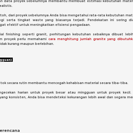
n data proyek sebelumnya membantu membuat estimasi kebutuhan materia
alistis.
toh, dari proyek sebelumnya Anda bisa mengetahui rata-rata kebutuhan mate
gi serta tingkat waste yang biasanya terjadi. Pendekatan ini sering di
gat efektif untuk meningkatkan efisiensi pengadaan.
al finishing seperti granit, perhitungan kebutuhan sebaiknya dibuat lebih
im proyek perlu memahami
cara menghitung jumlah granite yang dibutuhk
idak kurang maupun berlebihan.
ngguan)
stok secara rutin membantu mencegah kehabisan material secara tiba-tiba.
ngecekan harian untuk proyek besar atau mingguan untuk proyek kecil.
yang konsisten, Anda bisa mendeteksi kekurangan lebih awal dan segera m
Terencana