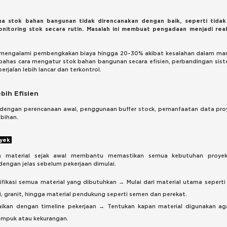
na stok bahan bangunan tidak direncanakan dengan baik, seperti tidak
onitoring stok secara rutin. Masalah ini membuat pengadaan menjadi rea
ek mengalami pembengkakan biaya hingga 20–30% akibat kesalahan dalam m
membahas cara mengatur stok bahan bangunan secara efisien, perbandingan sis
erjalan lebih lancar dan terkontrol.
ih Efisien
n dengan perencanaan awal, penggunaan buffer stock, pemanfaatan data pro
ebihan.
oyek
n material sejak awal membantu memastikan semua kebutuhan proye
dengan jelas sebelum pekerjaan dimulai.
ifikasi semua material yang dibutuhkan → Mulai dari material utama seperti
i, granit, hingga material pendukung seperti semen dan perekat.
aikan dengan timeline pekerjaan → Tentukan kapan material digunakan ag
mpuk atau kekurangan.