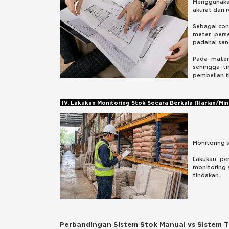
Menggunaka
akurat dan re
Sebagai con
meter perse
padahal san
Pada materi
sehingga t
pembelian t
IV. Lakukan Monitoring Stok Secara Berkala (Harian/Mi
Monitoring 
Lakukan pe
monitoring 
tindakan.
Perbandingan Sistem Stok Manual vs Sistem 