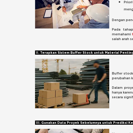
Prio
meng
Dengan pend
Pada tahap
memahami
salah arah s
II. Terapkan Sistem Buffer Stock untuk Material Pentin
Buffer stoc
perubahan k
Dalam proye
hanya karena
secara signif
III. Gunakan Data Proyek Sebelumnya untuk Prediksi 