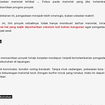
ritaskan material kritikal → Fokus pada material yang jika terlamb
hentikan progres proyek.
ekatan ini, pengadaan menjadi lebih strategis, bukan sekadar reaktif.
 ini, tim proyek sebaiknya tidak hanya membuat daftar material, teta
hal-hal yang wajib diperhatikan sebelum beli bahan bangunan
agar pengadaa
ejak awal.
g
k memastikan proyek tetap berjalan meskipun terjadi keterlambatan pengad
ebutuhan di lapangan.
k konstruksi, kondisi sering berubah. Tanpa stok cadangan, pekerjaan bisa 
 kekurangan material kecil. Dengan buffer stock yang terukur, risiko ini dapat
ikan.
Kebutuhan