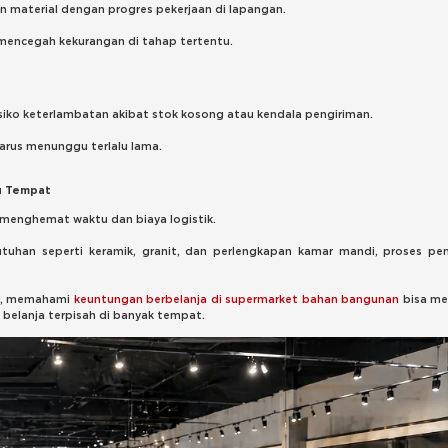
aterial dengan progres pekerjaan di lapangan.
 mencegah kekurangan di tahap tertentu.
isiko keterlambatan akibat stok kosong atau kendala pengiriman.
harus menunggu terlalu lama.
tu Tempat
enghemat waktu dan biaya logistik.
uhan seperti keramik, granit, dan perlengkapan kamar mandi, proses p
ik, memahami
keuntungan berbelanja di supermarket bahan bangunan
bisa m
 belanja terpisah di banyak tempat.