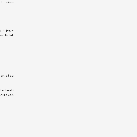
at akan
pi juga
n tidak
aan atau
terhenti
 ditekan