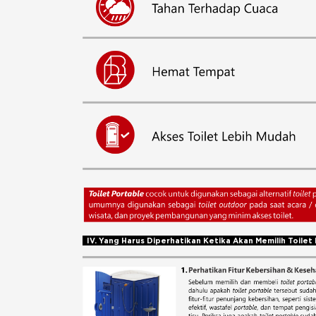
IV. Yang Harus Diperhatikan Ketika Akan Memilih Toile