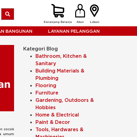
Keranjang Belanja
Akun
Lokasi
HAN BANGUNAN
LAYANAN PELANGGAN
Kategori Blog
Bathroom, Kitchen &
Sanitary
Building Materials &
Plumbing
Flooring
Furniture
Gardening, Outdoors &
Hobbies
Home & Electrical
Paint & Decor
Tools, Hardwares &
an cocok
ga umum
Machineries