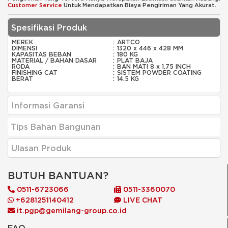
Customer Service
Untuk Mendapatkan Biaya Pengiriman Yang Akurat.
Spesifikasi Produk
MEREK
:
ARTCO
DIMENSI
:
1320 x 446 x 428 MM
KAPASITAS BEBAN
:
180 KG
MATERIAL / BAHAN DASAR
:
PLAT BAJA
RODA
:
BAN MATI 8 x 1.75 INCH
FINISHING CAT
:
SISTEM POWDER COATING
BERAT
:
14.5 KG
Informasi Garansi
Tips Bahan Bangunan
Ulasan Produk
BUTUH BANTUAN?
0511-6723066
0511-3360070
+6281251140412
LIVE CHAT
it.pgp@gemilang-group.co.id
FAQ