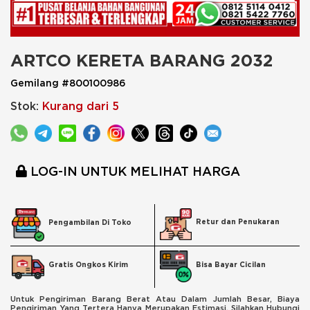
ARTCO KERETA BARANG 2032
Gemilang #800100986
Stok:
Kurang dari 5
LOG-IN UNTUK MELIHAT HARGA
Retur dan Penukaran
Pengambilan Di Toko
Bisa Bayar Cicilan
Gratis Ongkos Kirim
Untuk Pengiriman Barang Berat Atau Dalam Jumlah Besar, Biaya
Pengiriman Yang Tertera Hanya Merupakan Estimasi. Silahkan Hubungi