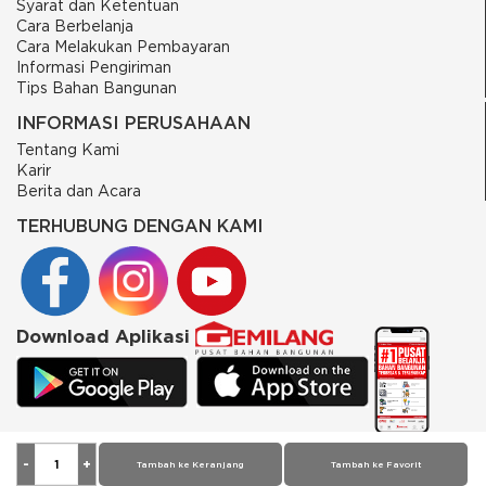
Syarat dan Ketentuan
Cara Berbelanja
Cara Melakukan Pembayaran
Informasi Pengiriman
Tips Bahan Bangunan
INFORMASI PERUSAHAAN
Tentang Kami
Karir
Berita dan Acara
TERHUBUNG DENGAN KAMI
Download Aplikasi
© 2026 PT Putra Gemilang Prima. All rights reserved
Tambah ke Keranjang
Tambah ke Favorit